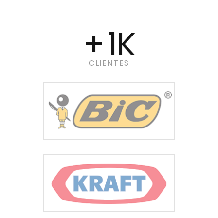
+
1
K
CLIENTES