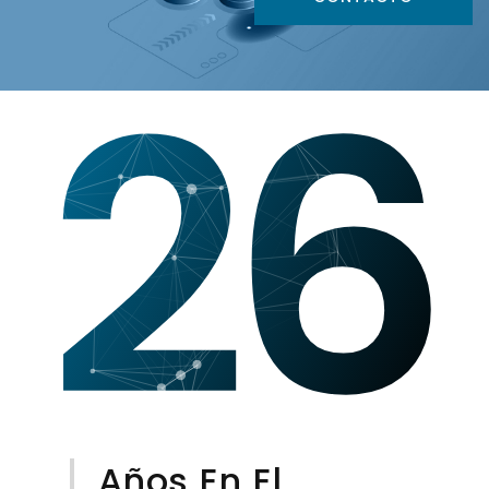
26
Años En El